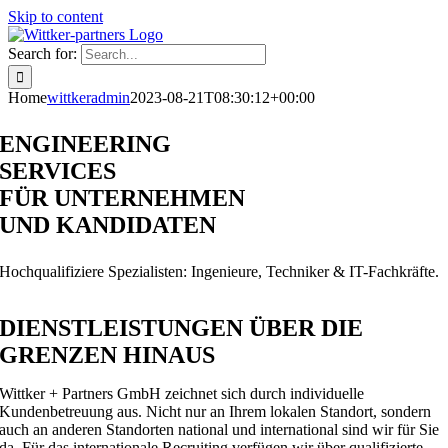
Skip to content
Search for:
Home
wittkeradmin
2023-08-21T08:30:12+00:00
ENGINEERING
SERVICES
FÜR UNTERNEHMEN
UND KANDIDATEN
Hochqualifiziere Spezialisten: Ingenieure, Techniker & IT-Fachkräfte.
DIENSTLEISTUNGEN ÜBER DIE
GRENZEN HINAUS
Wittker + Partners GmbH zeichnet sich durch individuelle
Kundenbetreuung aus. Nicht nur an Ihrem lokalen Standort, sondern
auch an anderen Standorten national und international sind wir für Sie
da. Für das internationale Recruiting verfügen wir über qualifizierte