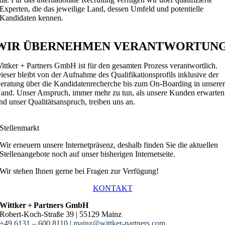
Experten, die das jeweilige Land, dessen Umfeld und potentielle
Kandidaten kennen.
WIR ÜBERNEHMEN VERANTWORTUN
ittker + Partners GmbH ist für den gesamten Prozess verantwortlich.
ieser bleibt von der Aufnahme des Qualifikationsprofils inklusive der
eratung über die Kandidatenrecherche bis zum On-Boarding in unsere
and. Unser Anspruch, immer mehr zu tun, als unsere Kunden erwarten
nd unser Qualitätsanspruch, treiben uns an.
Stellenmarkt
Wir erneuern unsere Internetpräsenz, deshalb finden Sie die aktuellen
Stellenangebote noch auf unser bisherigen Internetseite.
Wir stehen Ihnen gerne bei Fragen zur Verfügung!
KONTAKT
Wittker + Partners GmbH
Robert-Koch-Straße 39 | 55129 Mainz
+49 6131 – 600 8110
|
mainz@wittker-partners.com