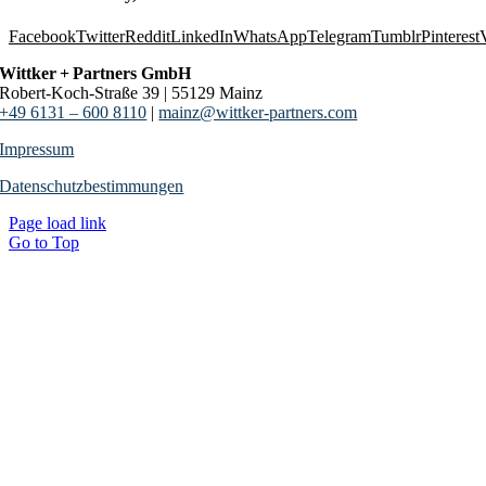
Facebook
Twitter
Reddit
LinkedIn
WhatsApp
Telegram
Tumblr
Pinterest
Wittker + Partners GmbH
Robert-Koch-Straße 39 | 55129 Mainz
+49 6131 – 600 8110
|
mainz@wittker-partners.com
Impressum
Datenschutzbestimmungen
Page load link
Go to Top